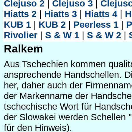
Clejuso 2
|
Clejuso 3
|
Clejus
Hiatts 2
|
Hiatts 3
|
Hiatts 4
|
H
KUB 1
|
KUB 2
|
Peerless 1
|
P
Rivolier
|
S & W 1
|
S & W 2
|
Ralkem
Aus Tschechien kommen qualita
ansprechende Handschellen. Die
her, daher auch der Firmenna
der Markenname der Handschel
tschechische Wort für Handschel
der Slowakei werden Schellen 
für den Hinweis).