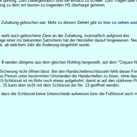
ehr günstig. Zum Dauergebrauch sind sie einfach zu schwer. Zum Tragen über 
tzung zu dem am besten zu tragenden HS überhaupt gehören.
n Zuhaltung gebrochen war. Mehr zu diesem Defekt gibt es
hier zu sehen un
b wohl auch gebrochene Zäne an der Zuhaltung, mutmaßlich aufgrund des
ge einer mir bekannten Sammlerin hat der Hersteller darauf hingewiesen. Ne
ht, ab welchem Jahr die Änderung eingeführt wurde.
 8
werden übrigens aus dem gleichen Rohling hergestellt, auf dem "Clejuso N
Sicherung nicht öffnen lässt. Bei den Handschellenschlüsseln fehlt dieser For
elten Person unter bestimmten Umständen die Handschellen zu lösen, ohne das
15-Schlüssel ist im Rohr noch etwas aufgebohrt, damit er auf den stärkeren P
. 15 kann aber nicht mit dem Schlüssel der No. 13 geöffnet werden.
, dass die Schlüssel keine Unterschiede aufweisen bzw. die Fußfessel auch m