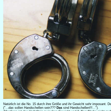
Natürlich ist die No. 15 durch ihre Größe und ihr Gewicht sehr imposant.
("...
das
sollen Handschellen sein???
Das
sind Handschellen!!!...").