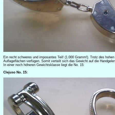
Ein recht schweres und imposantes Teil! (1.000 Gramm!). Trotz des hohen
Auflageflächen verfügen. Somit verteilt sich das Gewicht auf die Handgele
In einer noch höheren Gewichtsklasse liegt die No. 15:
Clejuso No. 15: