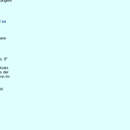
längere
d zu
uere
o. 8"
tsatz.
s der
inn im
it