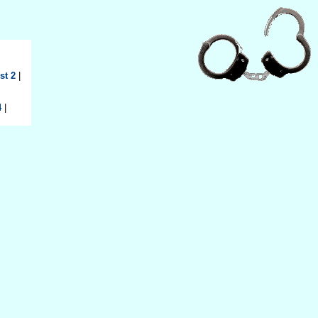
st 2
|
4
|