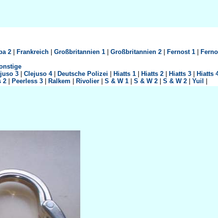
pa 2
|
Frankreich
|
Großbritannien 1
|
Großbritannien 2
|
Fernost 1
|
Ferno
onstige
juso 3
|
Clejuso 4
|
Deutsche Polizei
|
Hiatts 1
|
Hiatts 2
|
Hiatts 3
|
Hiatts 
s 2
|
Peerless 3
|
Ralkem
|
Rivolier
|
S & W 1
|
S & W 2
|
S & W 2
|
Yuil
|