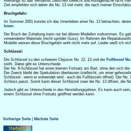
Allerdings ist das Verhältnis zwischen Gewicht und Auflagefläche nicht m
Zeit empfehlen sich daher die No. 13 viel mehr, die nach meiner Einschä
Bruchgefahr:
Im Sommer 2001 konnte ich das Innenleben einer No. 13 betrachten, dere
lesen
.
Der Bruch der Zuhaltung kann nur bei älteren Modellen vorkommen. Es ga
verwendeten Materials (recht spröder Guss). Im Rahmen der Reparaturanfra
Modelle weisen diese Bruchgefahr wohl nicht mehr auf. Leider weiß ich nic
Schlüssel:
Die Schlüssel zu den schweren Clejusos No. 12, 13 und der
Fußfessel No.
steht. Dabei gibt es Unterschiede:
Der No. 8-Schlüssel hat einen kleinen Fortsatz am Bart, ohne den sich die 
Der Zweck bleibt der Spekulation überlassen (vielleicht, um einer gefess
Schlüssel - wenn er entwendet wird - auch die Fußfesseln öffnet). Der No. 
Schloss passt. Somit kann dieser Schlüssel zwar die No. 13 öffnen, die No
Jedoch gibt es Unterschiede in den Herstellungsjahren. Es kann auch sein
einem Schlüssel ohne Fortsatz geöffnet werden kann.
Vorherige Seite
|
Nächste Seite