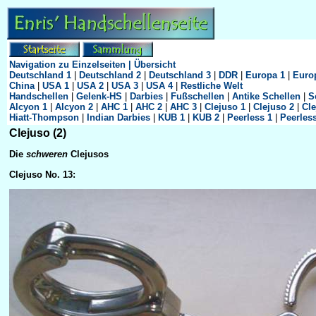
Navigation zu Einzelseiten | Übersicht
Deutschland 1
|
Deutschland 2
|
Deutschland 3
|
DDR
|
Europa 1
|
Euro
China
|
USA 1
|
USA 2
|
USA 3
|
USA 4
|
Restliche Welt
Handschellen
|
Gelenk-HS
|
Darbies
|
Fußschellen
|
Antike Schellen
|
S
Alcyon 1
|
Alcyon 2
|
AHC 1
|
AHC 2
|
AHC 3
|
Clejuso 1
|
Clejuso 2
|
Cle
Hiatt-Thompson
|
Indian Darbies
|
KUB 1
|
KUB 2
|
Peerless 1
|
Peerles
Clejuso (2)
Die
schweren
Clejusos
Clejuso No. 13: