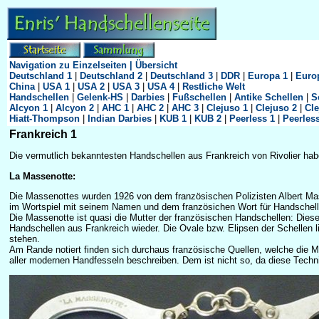
Navigation zu Einzelseiten | Übersicht
Deutschland 1
|
Deutschland 2
|
Deutschland 3
|
DDR
|
Europa 1
|
Euro
China
|
USA 1
|
USA 2
|
USA 3
|
USA 4
|
Restliche Welt
Handschellen
|
Gelenk-HS
|
Darbies
|
Fußschellen
|
Antike Schellen
|
S
Alcyon 1
|
Alcyon 2
|
AHC 1
|
AHC 2
|
AHC 3
|
Clejuso 1
|
Clejuso 2
|
Cle
Hiatt-Thompson
|
Indian Darbies
|
KUB 1
|
KUB 2
|
Peerless 1
|
Peerles
Frankreich 1
Die vermutlich bekanntesten Handschellen aus Frankreich von Rivolier ha
La Massenotte:
Die Massenottes wurden 1926 von dem französischen Polizisten Albert Mass
im Wortspiel mit seinem Namen und dem französichen Wort für Handschell
Die Massenotte ist quasi die Mutter der französischen Handschellen: Diese 
Handschellen aus Frankreich wieder. Die Ovale bzw. Elipsen der Schellen l
stehen.
Am Rande notiert finden sich durchaus französische Quellen, welche die 
aller modernen Handfesseln beschreiben. Dem ist nicht so, da diese Tech