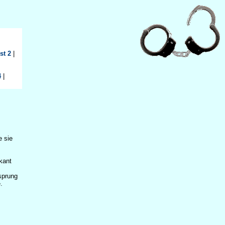
st 2
|
4
|
e sie
kant
sprung
.