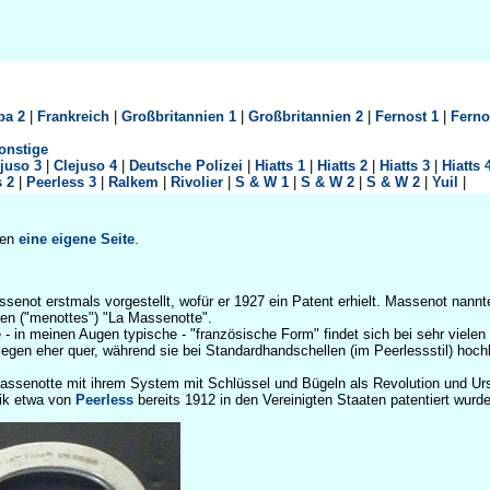
pa 2
|
Frankreich
|
Großbritannien 1
|
Großbritannien 2
|
Fernost 1
|
Ferno
onstige
juso 3
|
Clejuso 4
|
Deutsche Polizei
|
Hiatts 1
|
Hiatts 2
|
Hiatts 3
|
Hiatts 
s 2
|
Peerless 3
|
Ralkem
|
Rivolier
|
S & W 1
|
S & W 2
|
S & W 2
|
Yuil
|
ben
eine eigene Seite
.
enot erstmals vorgestellt, wofür er 1927 ein Patent erhielt. Massenot nannt
en ("menottes") "La Massenotte".
- in meinen Augen typische - "französische Form" findet sich bei sehr vielen
iegen eher quer, während sie bei Standardhandschellen (im Peerlessstil) hoch
Massenotte mit ihrem System mit Schlüssel und Bügeln als Revolution und Ur
nik etwa von
Peerless
bereits 1912 in den Vereinigten Staaten patentiert wurde