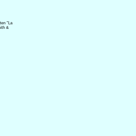
ten "La
ith &
s